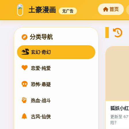
土豪漫画
首页
无广告
分类导航
玄幻·奇幻
恋爱·纯爱
恐怖·悬疑
热血·战斗
狐妖小
古风·仙侠
更新至 6
险？