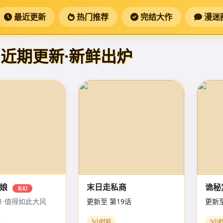
最近更新
热门推荐
完结大作
漫迷
近期更新·新鲜出炉
红娘
末日走私商
诡秘
玄幻
71·值得如此大风
更新至 第19话
更新至
5小时前
5小