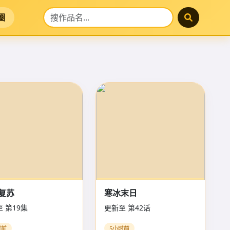
圈
复苏
寒冰末日
 第19集
更新至 第42话
时前
5小时前