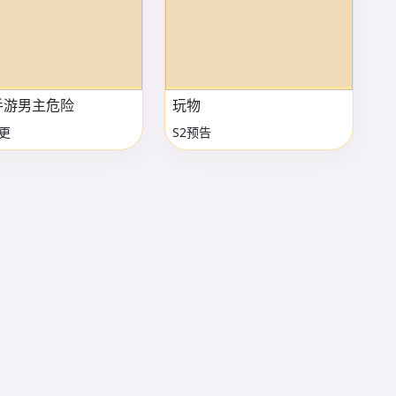
手游男主危险
玩物
更
S2预告