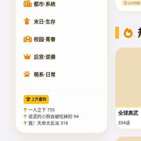
都市·系统
2小时前
末日·生存
校园·青春
后宫·逆袭
萌系·日常
🏆 上升最快
一人之下 755
全球高武
说谎的小狗会被吃掉的 94
354话
我！天命大反派 318