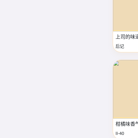
上司的味
后记
柑橘味香
Ⅱ-40