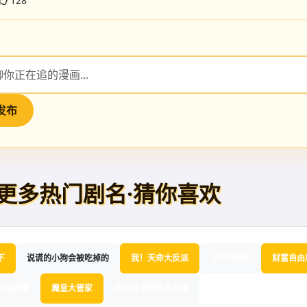
128
发布
更多热门剧名·猜你喜欢
下
说谎的小狗会被吃掉的
我！天命大反派
斗罗大陆II
财富自由
O命运胶囊
魔皇大管家
我的徒弟都是大反派