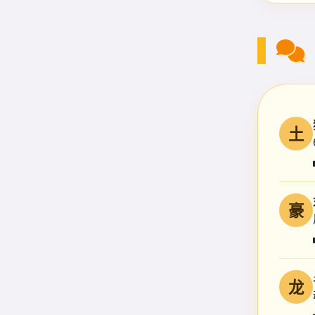
土
豪
龙