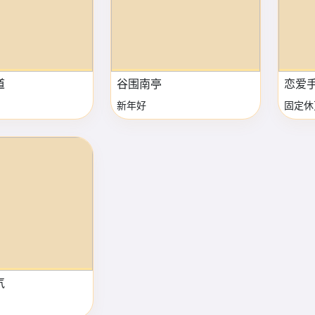
道
谷围南亭
恋爱
新年好
固定休
气