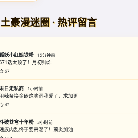
土豪漫迷圈 · 热评留言
狐妖小红娘铁粉
15分钟前
671话太顶了！月初帅炸！
67
末日走私商
1小时前
用辣条换金砖这脑洞我爱了，求加更
42
斗破苍穹十年粉
3小时前
魂族内乱终于要高潮了！萧炎加油