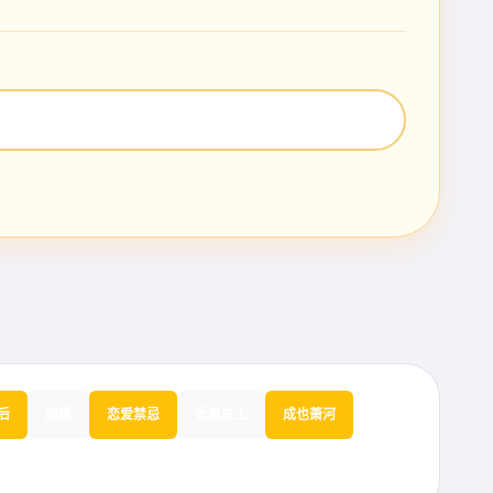
后
脱缰
恋爱禁忌
吾凰在上
成也萧河