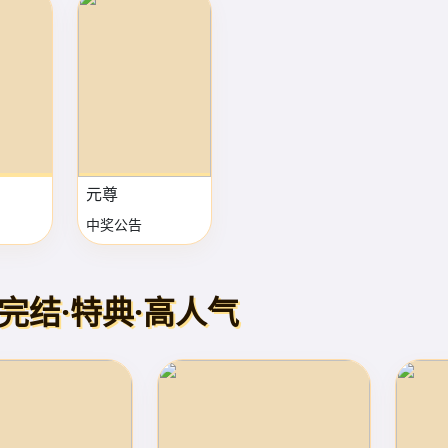
元尊
中奖公告
完结·特典·高人气